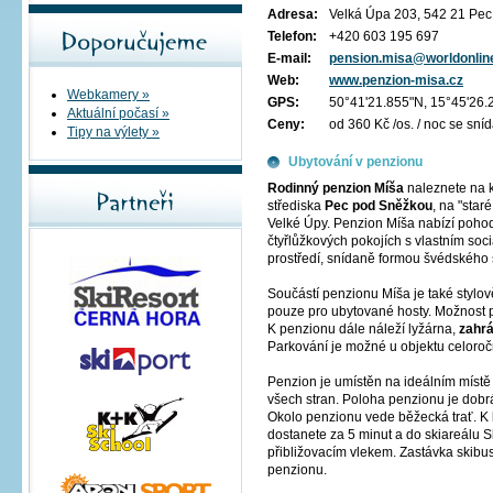
Adresa:
Velká Úpa 203, 542 21 Pe
Telefon:
+420 603 195 697
E-mail:
pension.misa@worldonlin
Web:
www.penzion-misa.cz
Webkamery »
GPS:
50°41'21.855"N, 15°45'26.
Aktuální počasí »
Ceny:
od 360 Kč /os. / noc se sní
Tipy na výlety »
Ubytování v penzionu
Rodinný penzion Míša
naleznete na 
střediska
Pec pod Sněžkou
, na "sta
Velké Úpy. Penzion Míša nabízí pohod
čtyřlůžkových pokojích s vlastním so
prostředí, snídaně formou švédského 
Součástí penzionu Míša je také stylo
pouze pro ubytované hosty. Možnost p
K penzionu dále náleží lyžárna,
zahrá
Parkování je možné u objektu celoroč
Penzion je umístěn na ideálním míst
všech stran. Poloha penzionu je dobrá 
Okolo penzionu vede běžecká trať. K
dostanete za 5 minut a do skiareálu 
přibližovacím vlekem. Zastávka skibu
penzionu.