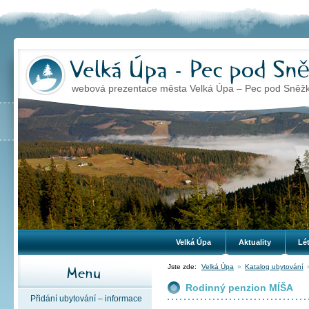
webová prezentace města Velká Úpa – Pec pod Sněž
Velká Úpa
Aktuality
Lé
Jste zde:
Velká Úpa
»
Katalog ubytování
Rodinný penzion MÍŠA
Přidání ubytování – informace